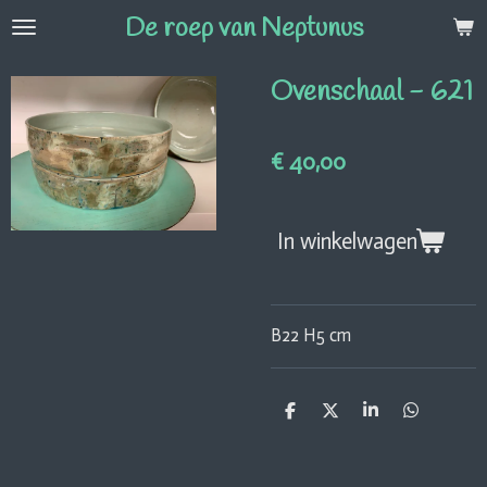
De roep van Neptunus
Ga
direct
naar
Ovenschaal - 621
de
hoofdinhoud
€ 40,00
In winkelwagen
B22 H5 cm
D
D
S
D
e
e
h
e
l
e
a
l
e
l
r
e