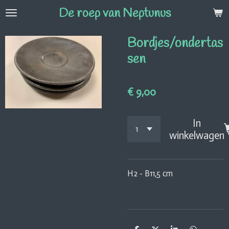
De roep van Neptunus
Ga
direct
naar
Bordjes/ondertas
de
sen
hoofdinhoud
€ 9,00
In
winkelwagen
H2 - B11,5 cm