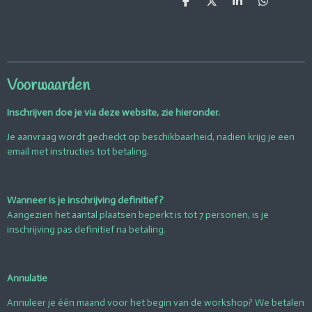
D
D
S
D
e
e
h
e
l
e
a
l
e
l
r
e
n
e
n
Voorwaarden
Inschrijven doe je via deze website, zie hieronder.
Je aanvraag wordt gecheckt op beschikbaarheid, nadien krijg je een
email met instructies tot betaling.
Wanneer is je inschrijving definitief ?
Aangezien het aantal plaatsen beperkt is tot 7 personen, is je
inschrijving pas definitief na betaling.
Annulatie
Annuleer je één maand voor het begin van de workshop? We betalen