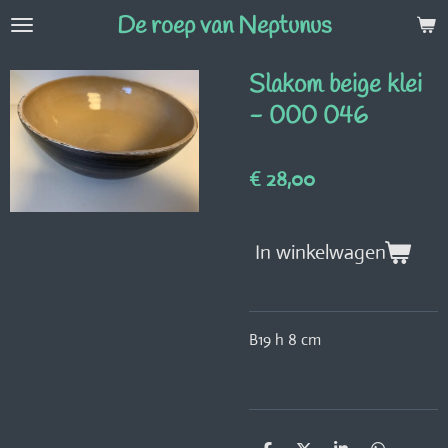
De roep van Neptunus
Ga
direct
naar
Slakom beige klei
de
- 000 046
hoofdinhoud
€ 28,00
In winkelwagen
B19 h 8 cm