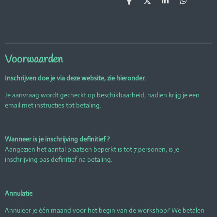
D
D
S
D
e
e
h
e
l
e
a
l
e
l
r
e
n
e
n
Voorwaarden
Inschrijven doe je via deze website, zie hieronder.
Je aanvraag wordt gecheckt op beschikbaarheid, nadien krijg je een
email met instructies tot betaling.
Wanneer is je inschrijving definitief ?
Aangezien het aantal plaatsen beperkt is tot 7 personen, is je
inschrijving pas definitief na betaling.
Annulatie
Annuleer je één maand voor het begin van de workshop? We betalen