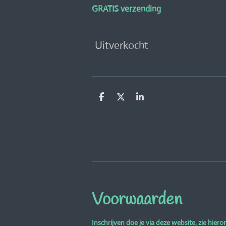
GRATIS verzending
Uitverkocht
D
D
S
e
e
h
l
e
a
e
l
r
n
e
Voorwaarden
Inschrijven doe je via deze website, zie hiero