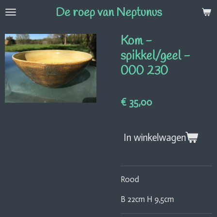
De roep van Neptunus
Ga
direct
naar
Kom -
de
spikkel/geel -
hoofdinhoud
000 230
€ 35,00
In winkelwagen
Rood
B 22cm H 9,5cm