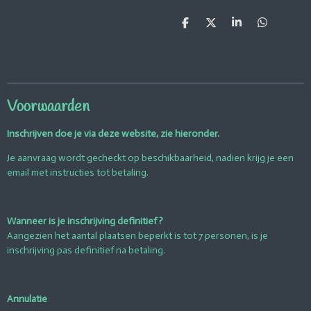
D
D
S
D
e
e
h
e
l
e
a
l
e
l
r
e
n
e
n
Voorwaarden
Inschrijven doe je via deze website, zie hieronder.
Je aanvraag wordt gecheckt op beschikbaarheid, nadien krijg je een
email met instructies tot betaling.
Wanneer is je inschrijving definitief ?
Aangezien het aantal plaatsen beperkt is tot 7 personen, is je
inschrijving pas definitief na betaling.
Annulatie