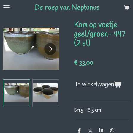
De roep van Neptunus
Ga
direct
naar
Kom op voetje
de
geel/groen- 447
hoofdinhoud
(2 st)
€ 33,00
In winkelwagen
B11,5 H8,5 cm
D
D
S
D