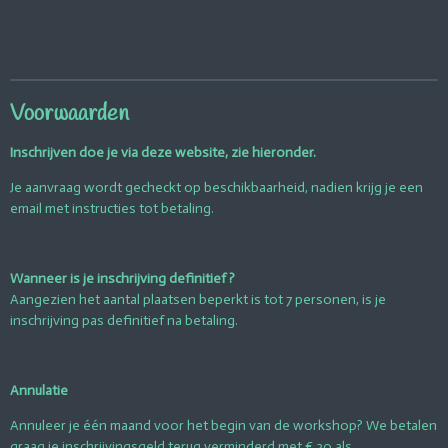
e
e
h
e
l
e
a
l
e
l
r
e
n
e
n
Voorwaarden
Inschrijven doe je via deze website, zie hieronder.
Je aanvraag wordt gecheckt op beschikbaarheid, nadien krijg je een
email met instructies tot betaling.
Wanneer is je inschrijving definitief ?
Aangezien het aantal plaatsen beperkt is tot 7 personen, is je
inschrijving pas definitief na betaling.
Annulatie
Annuleer je één maand voor het begin van de workshop? We betalen
graag je inschrijvingsgeld terug verminderd met € 30 als