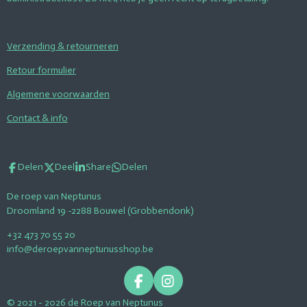
Verzending & retourneren
Retour formulier
Algemene voorwaarden
Contact & info
Delen
Deel
Share
Delen
De roep van Neptunus
Droomland 19 -2288 Bouwel (Grobbendonk)
+32 473 70 55 20
info@deroepvanneptunusshop.be
F
I
a
n
© 2021 - 2026 de Roep van Neptunus