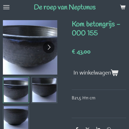
De roep van Neptunus
Ga
direct
naar
Kom betongrijs -
de
000 155
hoofdinhoud
€ 43,00
In winkelwagen
B21,5 H11 cm