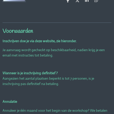
D
D
S
D
e
e
h
e
l
e
a
l
e
l
r
e
n
e
n
Voorwaarden
Inschrijven doe je via deze website, zie hieronder.
Je aanvraag wordt gecheckt op beschikbaarheid, nadien krijg je een
email met instructies tot betaling.
Wanneer is je inschrijving definitief ?
Aangezien het aantal plaatsen beperkt is tot 7 personen, is je
inschrijving pas definitief na betaling.
Annulatie
Annuleer je één maand voor het begin van de workshop? We betalen