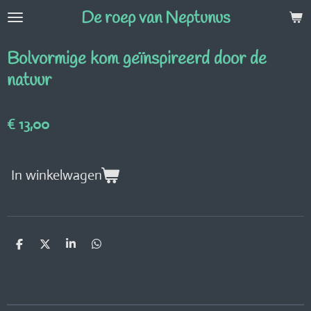
De roep van Neptunus
Ga
direct
naar
Bolvormige kom geïnspireerd door de
de
natuur
hoofdinhoud
€ 13,00
In winkelwagen
D
D
S
D
e
e
h
e
l
e
a
l
e
l
r
e
n
e
n