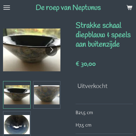
De roep van Neptunus
Ga
direct
naar
Strakke schaal
de
diepblauw & speels
hoofdinhoud
aan buitenzijde
€ 30,00
Uitverkocht
B21,5 cm
H7,5 cm