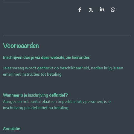
D
D
S
D
e
e
h
e
l
e
a
l
e
l
r
e
n
e
n
Voorwaarden
Inschrijven doe je via deze website, zie hieronder.
Je aanvraag wordt gecheckt op beschikbaarheid, nadien krijg je een
email met instructies tot betaling.
Wanneer is je inschrijving definitief ?
Aangezien het aantal plaatsen beperkt is tot 7 personen, is je
inschrijving pas definitief na betaling.
Annulatie