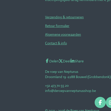
Verzending & retourneren
Retour formulier
Algemene voorwaarden
Contact & info
Delen
Deel
Share
De roep van Neptunus
Droomland 19 -2288 Bouwel (Grobbendonk)
+32 473 70 55 20
info@deroepvanneptunusshop.be
F
a
© 2021 - 2026 de Roep van Neptunus