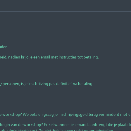
nder.
d, nadien krijg je een email met instructies tot betaling.
 personen, is je inschrijving pas definitief na betaling.
 workshop? We betalen graag je inschrijvingsgeld terug verminderd met € 3
begin van de workshop? Enkel wanneer je iemand aanbrengt die je plaats 
ls administratiekost. Zo niet, heb je geen recht op terugbetaling.