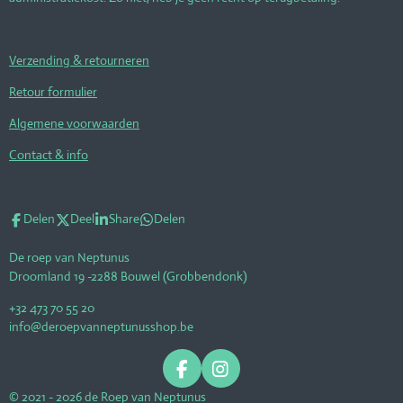
Verzending & retourneren
Retour formulier
Algemene voorwaarden
Contact & info
Delen
Deel
Share
Delen
De roep van Neptunus
Droomland 19 -2288 Bouwel (Grobbendonk)
+32 473 70 55 20
info@deroepvanneptunusshop.be
F
I
a
n
© 2021 - 2026 de Roep van Neptunus