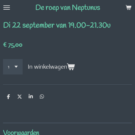
De roep van Neptunus
Ga
direct
naar
Di 22 september van 19.00-21.30u
de
hoofdinhoud
€ 75,00
In winkelwagen
D
D
S
D
e
e
h
e
l
e
a
l
e
l
r
e
n
e
n
Voorwaarden