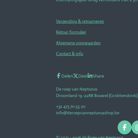
Verzending & retourneren
Retour formulier
Algemene voorwaarden
Contact & info
Delen
Deel
Share
De roep van Neptunus
Droomland 19 -2288 Bouwel (Grobbendonk)
+32 473 70 55 20
info@deroepvanneptunusshop.be
F
a
© 2021 - 2026 de Roep van Neptunus