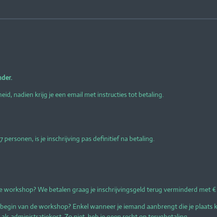
nder.
d, nadien krijg je een email met instructies tot betaling.
 personen, is je inschrijving pas definitief na betaling.
 workshop? We betalen graag je inschrijvingsgeld terug verminderd met € 3
begin van de workshop? Enkel wanneer je iemand aanbrengt die je plaats 
ls administratiekost. Zo niet, heb je geen recht op terugbetaling.