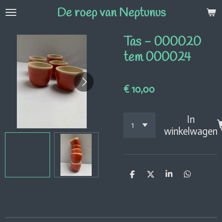
De roep van Neptunus
Ga
direct
naar
Tas - 000020
de
tem 000024
hoofdinhoud
€ 10,00
In
winkelwagen
D
D
S
D
e
e
h
e
l
e
a
l
e
l
r
e
n
e
n