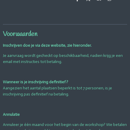
D
D
S
D
e
e
h
e
l
e
a
l
e
l
r
e
n
e
n
Voorwaarden
Inschrijven doe je via deze website, zie hieronder.
Je aanvraag wordt gecheckt op beschikbaarheid, nadien krijg je een
email met instructies tot betaling.
Wanneer is je inschrijving definitief ?
Aangezien het aantal plaatsen beperkt is tot 7 personen, is je
inschrijving pas definitief na betaling.
Annulatie
Annuleer je één maand voor het begin van de workshop? We betalen