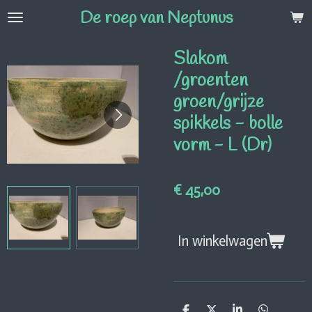
De roep van Neptunus
Ga
direct
naar
Slakom
de
/groenten
hoofdinhoud
groen/grijze
spikkels - bolle
vorm - L (Dr)
€ 45,00
In winkelwagen