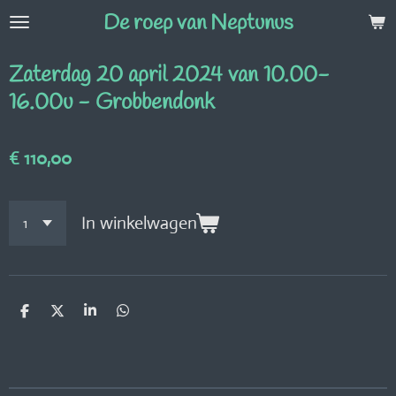
De roep van Neptunus
Ga
direct
naar
Zaterdag 20 april 2024 van 10.00-
de
16.00u - Grobbendonk
hoofdinhoud
€ 110,00
In winkelwagen
D
D
S
D
e
e
h
e
l
e
a
l
e
l
r
e
n
e
n